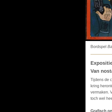
Bordspel
Ba
Expositie
Van nost
Tijdens de 
kring heron
vermaken. V
toch wel hee
Grafisch o