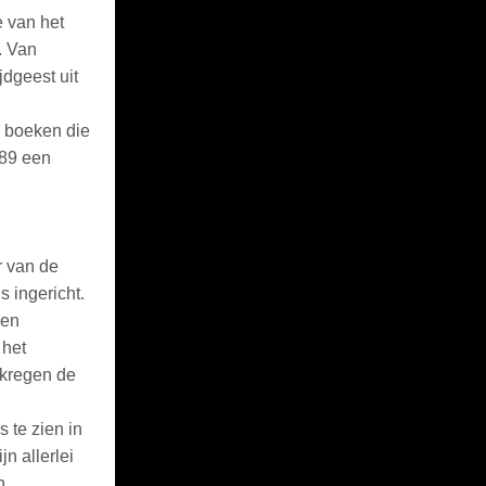
e van het
. Van
jdgeest uit
 boeken die
989 een
r van de
s ingericht.
 en
 het
 kregen de
 te zien in
n allerlei
n