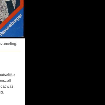
rzameling.
uiselijke
onszelf
 dat was
id.