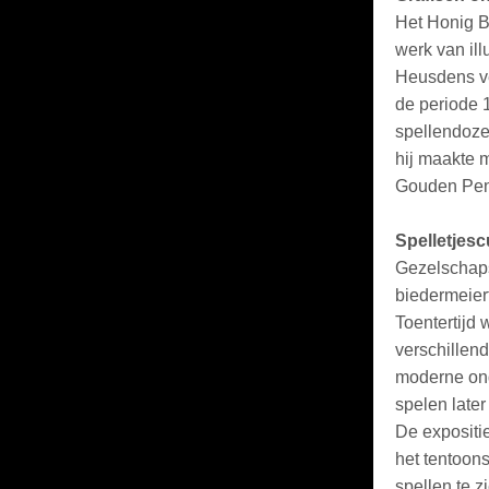
Het Honig B
werk van il
Heusdens vee
de periode 
spellendoze
hij maakte 
Gouden Pen
Spelletjesc
Gezelschapss
biedermeiert
Toentertijd 
verschillen
moderne ond
spelen late
De expositi
het tentoons
spellen te 