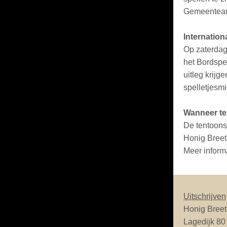
Gemeentear
Internation
Op zaterdag
het Bordspe
uitleg krijg
spelletjesm
Wanneer te
De tentoonst
Honig Breet
Meer inform
Uitschrijven
Honig Breet
Lagedijk 80