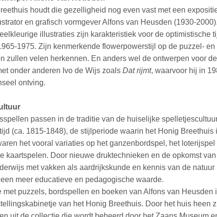
reethuis houdt die gezelligheid nog even vast met een expositi
lustrator en grafisch vormgever Alfons van Heusden (1930-2000)
lkleurige illustraties zijn karakteristiek voor de optimistische ti
1965-1975. Zijn kenmerkende flowerpowerstijl op de puzzel- en
n zullen velen herkennen.
En anders wel de ontwerpen voor de
met onder anderen Ivo de Wijs zoals
Dat rijmt
, waarvoor hij in 1
seel ontving.
ultuur
pellen passen in de traditie van de huiselijke spelletjescultuu
ijd (ca. 1815-1848), de stijlperiode waarin het Honig Breethuis i
waren het vooral variaties op het ganzenbordspel, het loterijspel
de kaartspelen. Door nieuwe druktechnieken en de opkomst van
erwijs met vakken als aardrijkskunde en kennis van de natuur
r een meer educatieve en pedagogische waarde.
e met puzzels, bordspellen en boeken van Alfons van Heusden is
tellingskabinetje van het Honig Breethuis. Door het huis heen zij
zien uit de collectie die wordt beheerd door het Zaans Museum e