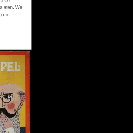
oslaten. We
) die