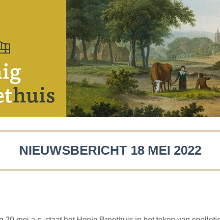
NIEUWSBERICHT 18 MEI 2022
g 20 mei a.s. staat het Honig Breethuis in het teken van spelletj