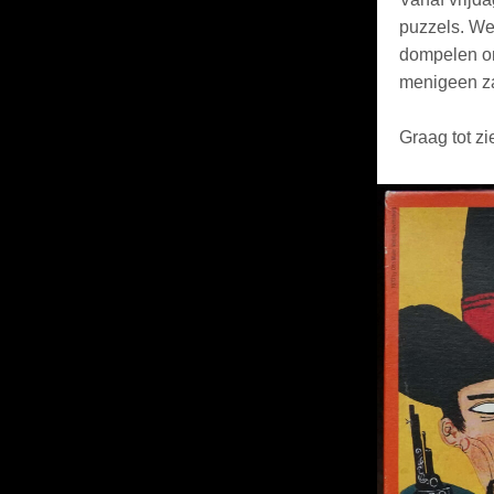
puzzels. We
dompelen on
menigeen za
Graag tot zi