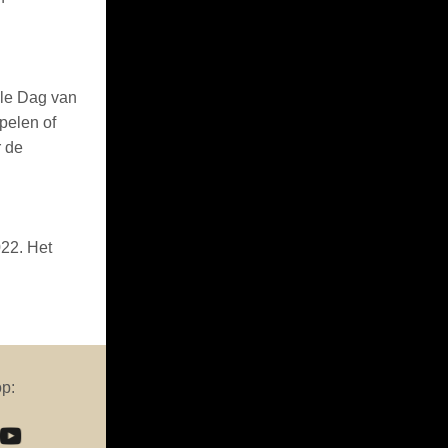
ale Dag van
pelen of
r de
022. Het
op: