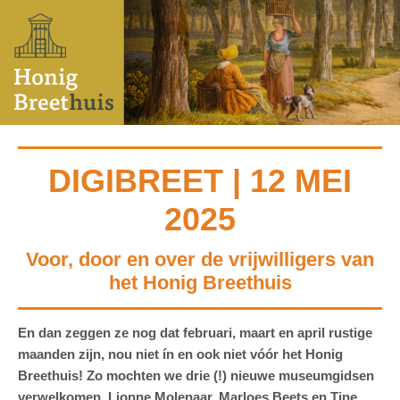
DIGIBREET | 12 MEI
2025
Voor, door en over de vrijwilligers van
het Honig Breethuis
En dan zeggen ze nog dat februari, maart en april rustige
maanden zijn, nou niet ín en ook niet vóór het Honig
Breethuis! Z
o mochten we drie (!) nieuwe museumgidsen
verwelkomen. Lionne Molenaar, Marloes Beets en Tine