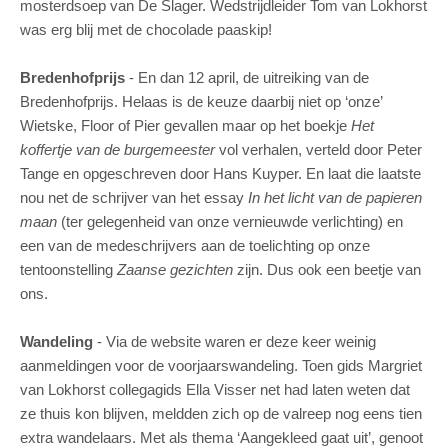
mosterdsoep van De Slager. Wedstrijdleider Tom van Lokhorst
was erg blij met de chocolade paaskip!
Bredenhofprijs
-
En dan 12 april, de uitreiking van de
Bredenhofprijs. Helaas is de keuze daarbij niet op ‘onze’
Wietske, Floor of Pier gevallen maar op het boekje
Het
koffertje van de burgemeester
vol verhalen, verteld door Peter
Tange en opgeschreven door Hans Kuyper. En laat die laatste
nou net de schrijver van het essay
In het licht van de papieren
maan
(ter gelegenheid van onze vernieuwde verlichting) en
een van de medeschrijvers aan de toelichting op onze
tentoonstelling
Zaanse gezichten
zijn. Dus ook een beetje van
ons.
Wandeling
-
Via de website waren er deze keer weinig
aanmeldingen voor de voorjaarswandeling. Toen gids Margriet
van Lokhorst collegagids Ella Visser net had laten weten dat
ze thuis kon blijven, meldden zich op de valreep nog eens tien
extra wandelaars. Met als thema ‘Aangekleed gaat uit’, genoot