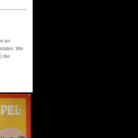
es en
oslaten. We
) die