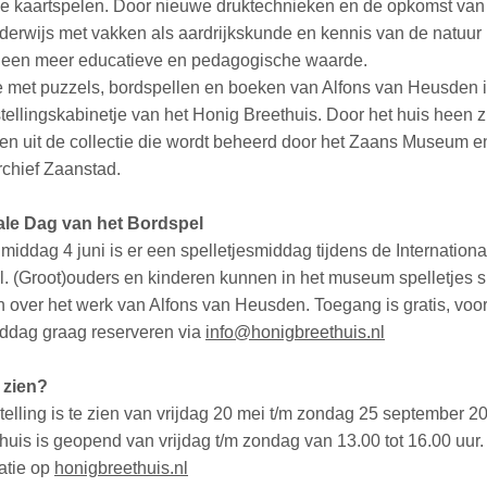
de kaartspelen. Door nieuwe druktechnieken en de opkomst van
erwijs met vakken als aardrijkskunde en kennis van de natuur
r een meer educatieve en pedagogische waarde.
e met puzzels, bordspellen en boeken van Alfons van Heusden is
tellingskabinetje van het Honig Breethuis. Door het huis heen zij
zien uit de collectie die wordt beheerd door het Zaans Museum e
chief Zaanstad.
ale Dag van het Bordspel
middag 4 juni is er een spelletjesmiddag tijdens de Internation
l. (Groot)ouders en kinderen kunnen in het museum spelletjes s
en over het werk van Alfons van Heusden. Toegang is gratis, voo
iddag graag reserveren via
info@honigbreethuis.nl
 zien?
elling is te zien van vrijdag 20 mei t/m zondag 25 september 2
huis is geopend van vrijdag t/m zondag van 13.00 tot 16.00 uur.
atie op
honigbreethuis.nl