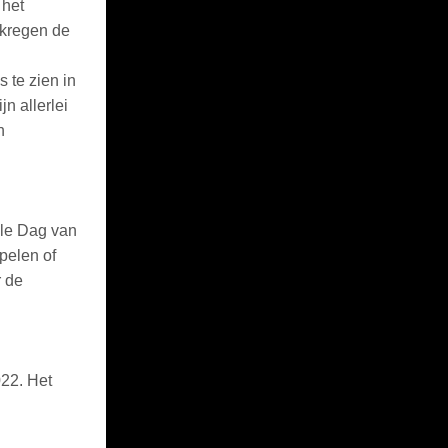
 het
 kregen de
 te zien in
n allerlei
n
ale Dag van
pelen of
r de
022. Het