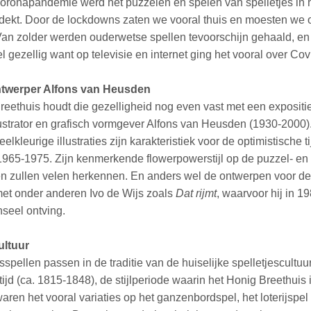
coronapandemie werd het puzzelen en spelen van spelletjes in h
tdekt. Door de lockdowns zaten we vooral thuis en moesten we 
an zolder werden ouderwetse spellen tevoorschijn gehaald, en
l gezellig want op televisie en internet ging het vooral over Cov
ntwerper Alfons van Heusden
reethuis houdt die gezelligheid nog even vast met een expositi
lustrator en grafisch vormgever Alfons van Heusden (1930-2000)
lkleurige illustraties zijn karakteristiek voor de optimistische ti
1965-1975. Zijn kenmerkende flowerpowerstijl op de puzzel- en
n zullen velen herkennen.
En anders wel de ontwerpen voor de
met onder anderen Ivo de Wijs zoals
Dat rijmt
, waarvoor hij in 1
seel ontving.
ultuur
pellen passen in de traditie van de huiselijke spelletjescultuu
ijd (ca. 1815-1848), de stijlperiode waarin het Honig Breethuis i
waren het vooral variaties op het ganzenbordspel, het loterijspel