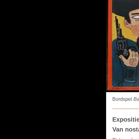
Bordspel
Ba
Expositie
Van nost