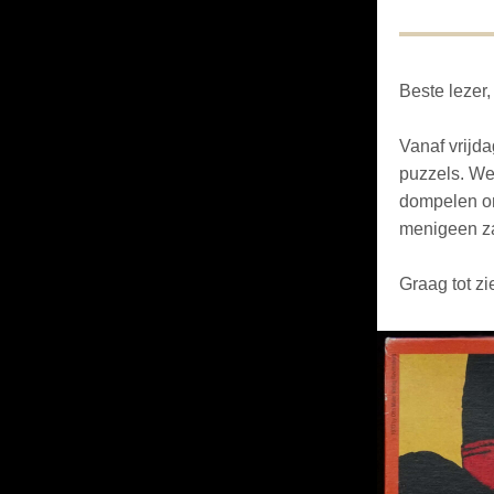
Beste lezer,
Vanaf vrijda
puzzels. We
dompelen on
menigeen za
Graag tot zi