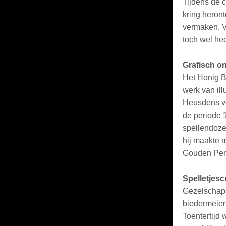
Tijdens de 
kring heron
vermaken. V
toch wel hee
Grafisch o
Het Honig B
werk van il
Heusdens vee
de periode 
spellendoze
hij maakte 
Gouden Pen
Spelletjesc
Gezelschapss
biedermeiert
Toentertijd 