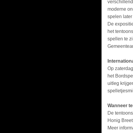
verschillen
moderne ond
spelen late
De expositi
het tentoons
spellen te 
Gemeentear
Internation
Op zaterdag
het Bordspe
uitleg krijg
spelletjesm
Wanneer te
De tentoonst
Honig Breet
Meer inform