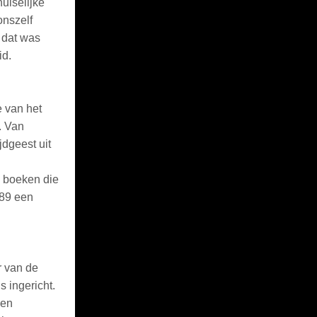
uiselijke
onszelf
 dat was
id.
e van het
. Van
jdgeest uit
 boeken die
989 een
r van de
s ingericht.
 en