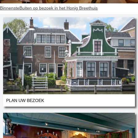
BinnensteBuiten op bezoek in het Honig Breethuis
PLAN UW BEZOEK