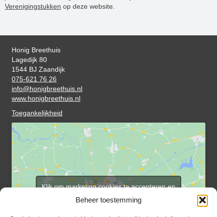
Verenigingstukken
op deze website.
Honig Breethuis
Lagedijk 80
1544 BJ Zaandijk
075-621 76 26
info@honigbreethuis.nl
www.honigbreethuis.nl
Toegankelijkheid
Klik om marketing cookies te accepteren en
deze inhoud in te schakelen
Beheer toestemming