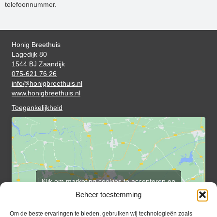
telefoonnummer.
Honig Breethuis
Lagedijk 80
1544 BJ Zaandijk
075-621 76 26
info@honigbreethuis.nl
www.honigbreethuis.nl
Toegankelijkheid
Klik om marketing cookies te accepteren en
deze inhoud in te schakelen
Beheer toestemming
Om de beste ervaringen te bieden, gebruiken wij technologieën zoals