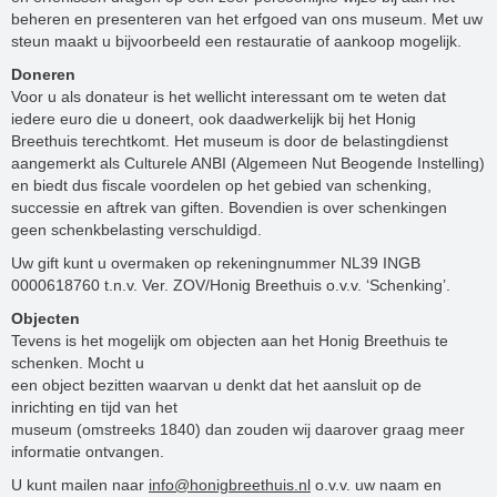
beheren en presenteren van het erfgoed van ons museum. Met uw
steun maakt u bijvoorbeeld een restauratie of aankoop mogelijk.
Doneren
Voor u als donateur is het wellicht interessant om te weten dat
iedere euro die u doneert, ook daadwerkelijk bij het Honig
Breethuis terechtkomt. Het museum is door de belastingdienst
aangemerkt als Culturele ANBI (Algemeen Nut Beogende Instelling)
en biedt dus fiscale voordelen op het gebied van schenking,
successie en aftrek van giften. Bovendien is over schenkingen
geen schenkbelasting verschuldigd.
Uw gift kunt u overmaken op rekeningnummer NL39 INGB
0000618760 t.n.v. Ver. ZOV/Honig Breethuis o.v.v. ‘Schenking’.
Objecten
Tevens is het mogelijk om objecten aan het Honig Breethuis te
schenken. Mocht u
een object bezitten waarvan u denkt dat het aansluit op de
inrichting en tijd van het
museum (omstreeks 1840) dan zouden wij daarover graag meer
informatie ontvangen.
U kunt mailen naar
info@honigbreethuis.nl
o.v.v. uw naam en