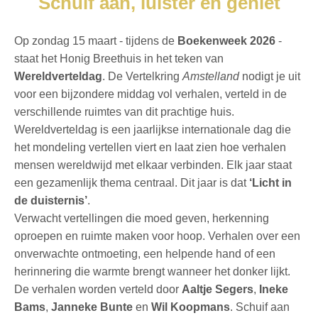
Schuif aan, luister en geniet
Op zondag 15 maart - tijdens de
Boekenweek
2026
-
staat het Honig Breethuis in het teken van
Wereldverteldag
. De Vertelkring
Amstelland
nodigt je uit
voor een bijzondere middag vol verhalen, verteld in de
verschillende ruimtes van dit prachtige huis.
Wereldverteldag is een jaarlijkse internationale dag die
het mondeling vertellen viert en laat zien hoe verhalen
mensen wereldwijd met elkaar verbinden. Elk jaar staat
een gezamenlijk thema centraal. Dit jaar is dat
‘Licht in
de duisternis’
.
Verwacht vertellingen die moed geven, herkenning
oproepen en ruimte maken voor hoop. Verhalen over een
onverwachte ontmoeting, een helpende hand of een
herinnering die warmte brengt wanneer het donker lijkt.
De verhalen worden verteld door
Aaltje Segers
,
Ineke
Bams
,
Janneke Bunte
en
Wil Koopmans
. Schuif aan