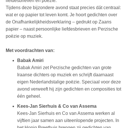
liefdesbrieven en poëzie.
Tijdens deze bijzondere avond staat precies dát centraal:
wat er op papier tot leven komt. Je hoort gedichten over
de Onafhankelijkheidsverklaring
–
gedrukt op Zaans
papier
–
naast persoonlijke liefdesbrieven en Perzische
poëzie op muziek.
Met voordrachten van:
Babak Amiri
Babak Amiri zet Perzische gedichten van grote
Iraanse dichters op muziek en schrijft daarnaast
eigen Nederlandstalige poëzie. Speciaal voor deze
avond verweeft hij zijn gedichten en composities tot
één geheel.
Kees-Jan Sierhuis & Co van Assema
Kees-Jan Sierhuis en Co van Assema werken al
vijftien jaar samen aan uiteenlopende projecten. In
het Honig Breethuis brengen zij gedichten van