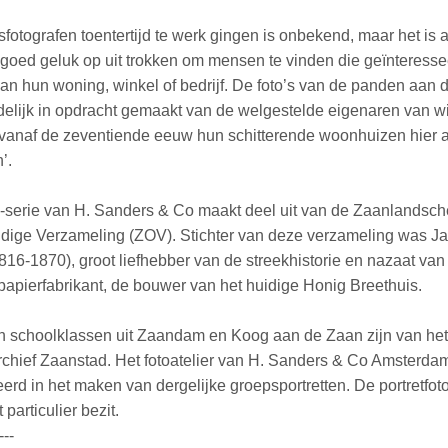
fotografen toentertijd te werk gingen is onbekend, maar het is 
op goed geluk op uit trokken om mensen te vinden die geïnteress
van hun woning, winkel of bedrijf. De foto’s van de panden aan 
delijk in opdracht gemaakt van de welgestelde eigenaren van w
vanaf de zeventiende eeuw hun schitterende woonhuizen hier a
’.
-serie van H. Sanders & Co maakt deel uit van de Zaanlandsch
ige Verzameling (ZOV). Stichter van deze verzameling was J
1816-1870), groot liefhebber van de streekhistorie en nazaat van
papierfabrikant, de bouwer van het huidige Honig Breethuis.
an schoolklassen uit Zaandam en Koog aan de Zaan zijn van het
hief Zaanstad. Het fotoatelier van H. Sanders & Co Amsterda
erd in het maken van dergelijke groepsportretten. De portretfoto
 particulier bezit.
---