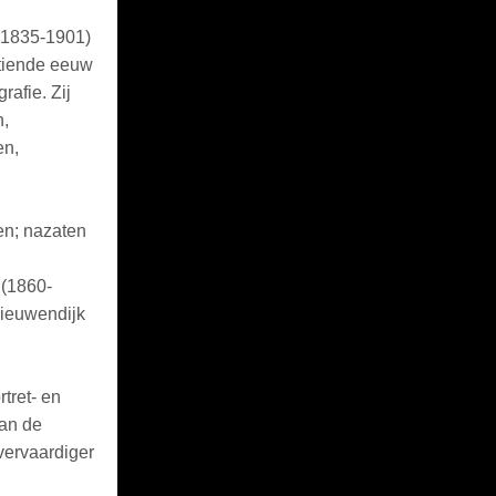
(1835-1901)
ntiende eeuw
afie. Zij
n,
en,
en; nazaten
,
 (1860-
Nieuwendijk
rtret- en
van de
vervaardiger