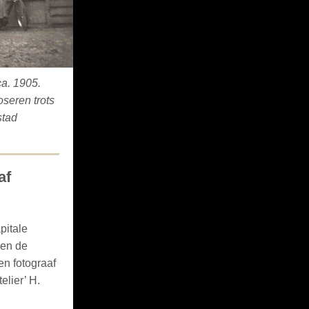
ca. 1905.
seren trots
stad
af
pitale
sen de
en fotograaf
elier’ H.