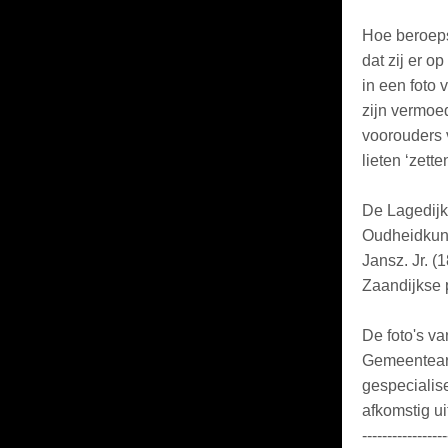
Hoe beroeps
dat zij er 
in een foto 
zijn vermoe
voorouders 
lieten ‘zetten
De Lagedijk
Oudheidkund
Jansz. Jr. (
Zaandijkse 
De foto's v
Gemeentearc
gespecialise
afkomstig uit
-----------------