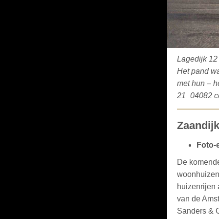
Lagedijk 12 
Het pand wa
met hun – h
21_04082 co
Zaandijk
Foto-
De komende 
woonhuizen 
huizenrijen
van de Amst
Sanders & C