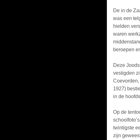
De in de Za
was een tel
hielden vers
waren werkz
middenstand
beroepen en
Deze Joodse
vestigden zi
Coevorden, 
1927) besti
in de hoofd
Op de tentoo
schoolfoto’s
twintigste 
zijn geweest