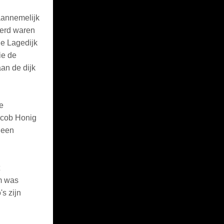
aannemelijk
eerd waren
de Lagedijk
ie de
an de dijk
e
acob Honig
 een
m was
's zijn