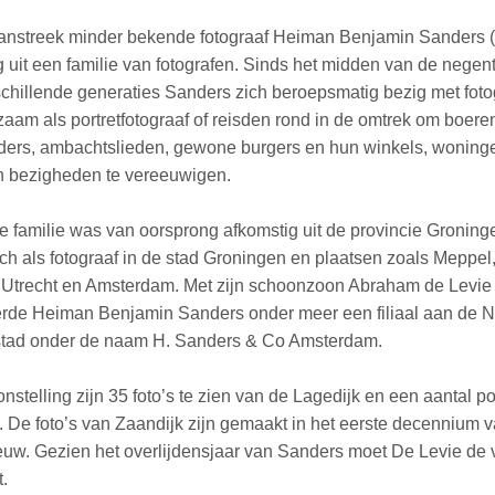
anstreek minder bekende fotograaf Heiman Benjamin Sanders 
g uit een familie van fotografen. Sinds het midden van de nege
chillende generaties Sanders zich beroepsmatig bezig met fotogr
aam als portretfotograaf of reisden rond in de omtrek om boere
ers, ambachtslieden, gewone burgers en hun winkels, woning
 bezigheden te vereeuwigen.
 familie was van oorsprong afkomstig uit de provincie Groning
ch als fotograaf in de stad Groningen en plaatsen zoals Meppel
Utrecht en Amsterdam. Met zijn schoonzoon Abraham de Levie
erde Heiman Benjamin Sanders onder meer een filiaal aan de 
stad onder de naam H. Sanders & Co Amsterdam.
nstelling zijn 35 foto’s te zien van de Lagedijk en een aantal po
. De foto’s van Zaandijk zijn gemaakt in het eerste decennium 
eeuw. Gezien het overlijdensjaar van Sanders moet De Levie de 
.