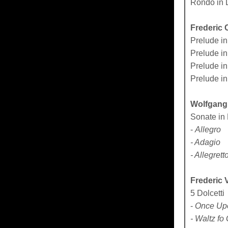
Rondo in 
Frederic 
Prelude in 
Prelude in 
Prelude in 
Prelude in
Wolfgang
Sonate in
-
Allegro
- Adagio
- Allegrett
Frederic 
5 Dolcetti
-
Once Up
- Waltz fo