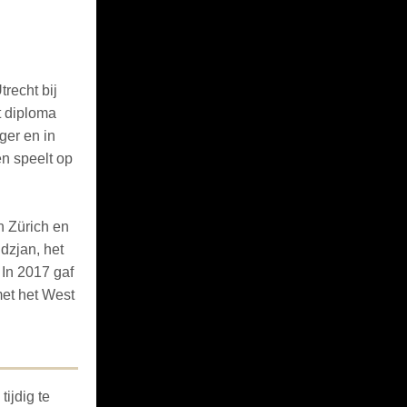
recht bij
t diploma
ger en in
en speelt op
n Zürich en
dzjan, het
 In 2017 gaf
met het West
ijdig te