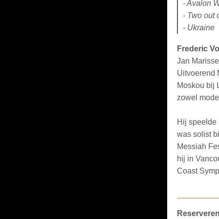
- Avalon 
- Two out 
- Ukraine
Frederic V
Jan Marisse
Uitvoerend 
Moskou bij 
zowel moder
Hij speelde
was solist b
Messiah Fest
hij in Vanc
Coast Symph
Reserveren