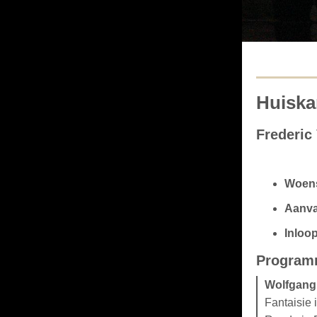
Huiska
Frederic
Woens
Aanva
Inloop
Progra
Wolfgang
Fantaisie 