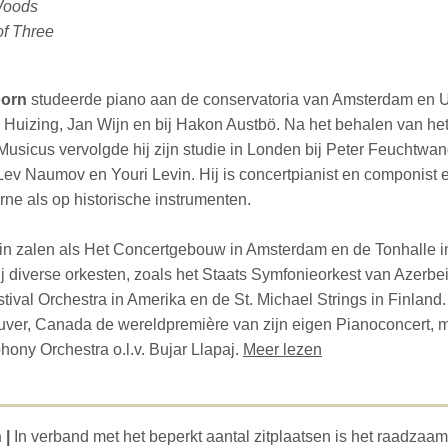
Woods
of Three
oorn
studeerde piano aan de conservatoria van Amsterdam en Ut
 Huizing, Jan Wijn en bij Hakon Austbö. Na het behalen van he
Musicus vervolgde hij zijn studie in Londen bij Peter Feuchtwan
Lev Naumov en Youri Levin. Hij is concertpianist en componist 
ne als op historische instrumenten.
 in zalen als Het Concertgebouw in Amsterdam en de Tonhalle i
ij diverse orkesten, zoals het Staats Symfonieorkest van Azerbei
ival Orchestra in Amerika en de St. Michael Strings in Finland.
ouver, Canada de wereldpremière van zijn eigen Pianoconcert, 
ony Orchestra o.l.v. Bujar Llapaj.
Meer lezen
 |
In verband met het beperkt aantal zitplaatsen is het raadzaam t