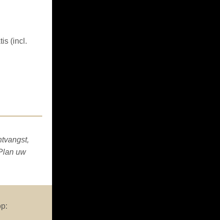
s (incl.
ntvangst,
Plan uw
op: