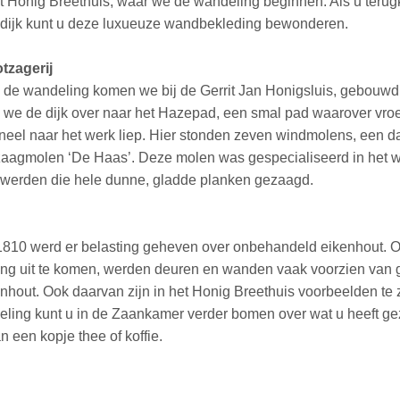
et Honig Breethuis, waar we de wandeling beginnen. Als u terug
dijk kunt u deze luxueuze wandbekleding bewonderen.
zagerij
de wandeling komen we bij de Gerrit Jan Honigsluis, gebouwd 
 we de dijk over naar het Hazepad, een smal pad waarover vro
eel naar het werk liep. Hier stonden zeven windmolens, een 
zaagmolen ‘De Haas’. Deze molen was gespecialiseerd in het 
 werden die hele dunne, gladde planken gezaagd.
810 werd er belasting geheven over onbehandeld eikenhout. 
ing uit te komen, werden deuren en wanden vaak voorzien van 
enhout. Ook daarvan zijn in het Honig Breethuis voorbeelden te 
ling kunt u in de Zaankamer verder bomen over wat u heeft ge
n een kopje thee of koffie.