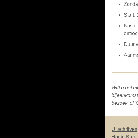
Zonda
Start:
Kosten
entre
Duur v
Aanme
Wilt u het m
bijeenkomst 
bezoek' of 
Uitschrijven
Honig Breet