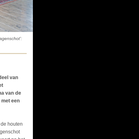
wagenschot':
deel van
et
ma van de
t met een
 de houten
agenschot