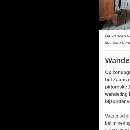
De wanden va
kostbare dun
Wandel
Op zondagm
het Zaans c
pittoreske 
wandeling i
bijzonder 
Wagenschot 
betimmering