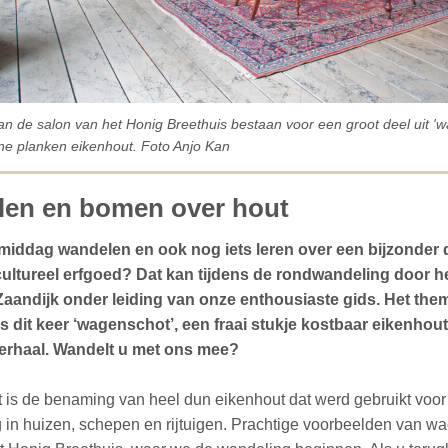
n de salon va
n het Honig Breethuis bestaan voor een groot deel uit '
ne planken eikenhout. Foto Anjo Kan
en en bomen over hout
iddag wandelen en ook nog iets leren over een bijzonder 
ultureel erfgoed? Dat kan tijdens de rondwandeling door h
Zaandijk onder leiding van onze enthousiaste gids. Het the
s dit keer ‘wagenschot’, een fraai stukje kostbaar eikenhou
verhaal. Wandelt u met ons mee?
is de benaming van heel dun eikenhout dat werd gebruikt voor
 in huizen, schepen en rijtuigen. Prachtige voorbeelden van w