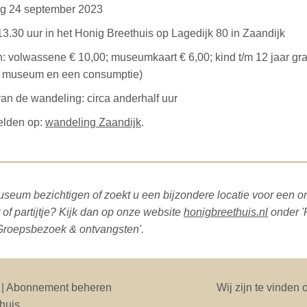
g 24 september 2023
 13.30 uur in het Honig Breethuis op Lagedijk 80 in Zaandijk
: volwassene € 10,00; museumkaart € 6,00; kind t/m 12 jaar grati
e museum en een consumptie)
an de wandeling: circa anderhalf uur
lden op:
wandeling Zaandijk
.
useum bezichtigen of zoekt u een bijzondere locatie voor een o
of partijtje? Kijk dan op onze website
honigbreethuis.nl
onder '
'Groepsbezoek & ontvangsten'.
| Abonnement beheren
Wij zijn te vinden 
huis