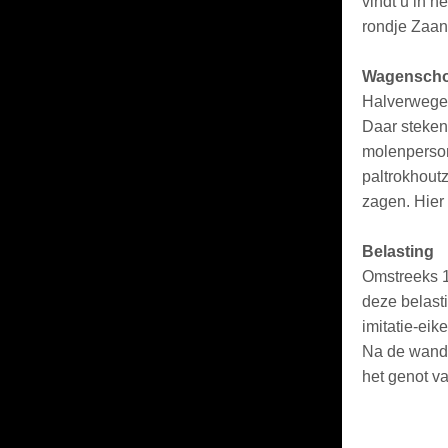
vindt u in h
rondje Zaan
Wagenschot
Halverwege 
Daar steken
molenperson
paltrokhout
zagen. Hier
Belasting
Omstreeks 1
deze belast
imitatie-eik
Na de wande
het genot va