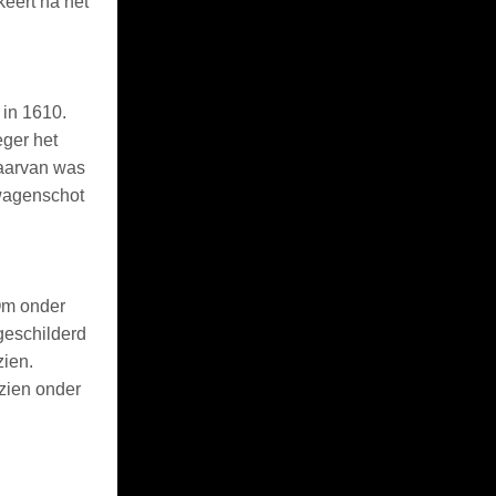
keert na het
in 1610.
eger het
daarvan was
wagenschot
Om onder
geschilderd
zien.
zien onder