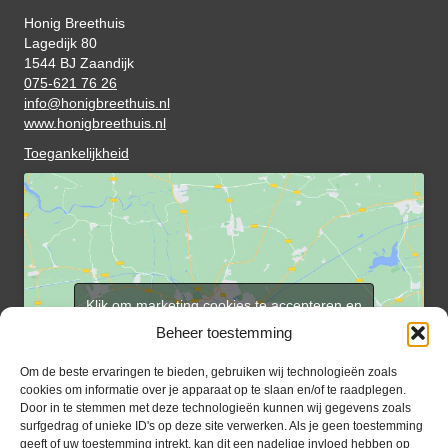
Honig Breethuis
Lagedijk 80
1544 BJ Zaandijk
075-621 76 26
info@honigbreethuis.nl
www.honigbreethuis.nl
Toegankelijkheid
Klik om marketing cookies te accepteren en
deze inhoud in te schakelen
Beheer toestemming
Om de beste ervaringen te bieden, gebruiken wij technologieën zoals
cookies om informatie over je apparaat op te slaan en/of te raadplegen.
Door in te stemmen met deze technologieën kunnen wij gegevens zoals
surfgedrag of unieke ID's op deze site verwerken. Als je geen toestemming
geeft of uw toestemming intrekt, kan dit een nadelige invloed hebben op