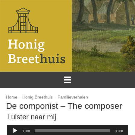
Home
»
Honig Breethuis
»
Familieverhalen
De componist – The composer
Luister naar mij
Audiospeler
00:00
00:00