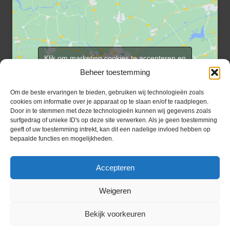
Klik om marketing cookies te accepteren en
deze inhoud in te schakelen
Beheer toestemming
Om de beste ervaringen te bieden, gebruiken wij technologieën zoals
cookies om informatie over je apparaat op te slaan en/of te raadplegen.
Door in te stemmen met deze technologieën kunnen wij gegevens zoals
surfgedrag of unieke ID's op deze site verwerken. Als je geen toestemming
geeft of uw toestemming intrekt, kan dit een nadelige invloed hebben op
bepaalde functies en mogelijkheden.
Inlog rooster vrijwilligers
Aanmelden e-berichten
Inloggen
Accepteren
Weigeren
Bekijk voorkeuren
Copyright © 2026 Honig Breethuis
Gebouwd met
WP All-In
van
Spin in het Web