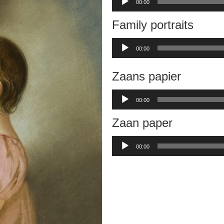
00:00
Family portraits
Audiospeler
00:00
Zaans papier
Audiospeler
00:00
Zaan paper
Audiospeler
00:00