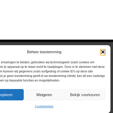
verhogen
of
te
verlagen.
rooster vrijwilligers
Beheer toestemming
lden e-berichten
ervaringen te bieden, gebruiken wij technologieën zoals cookies om
gen
ver je apparaat op te slaan en/of te raadplegen. Door in te stemmen met deze
n kunnen wij gegevens zoals surfgedrag of unieke ID's op deze site
ls je geen toestemming geeft of uw toestemming intrekt, kan dit een nadelige
ben op bepaalde functies en mogelijkheden.
ight © 2026 Honig Breethuis
epteren
Weigeren
Bekijk voorkeuren
uwd met
WP All-In
van
Spin in het Web
Cookiebeleid