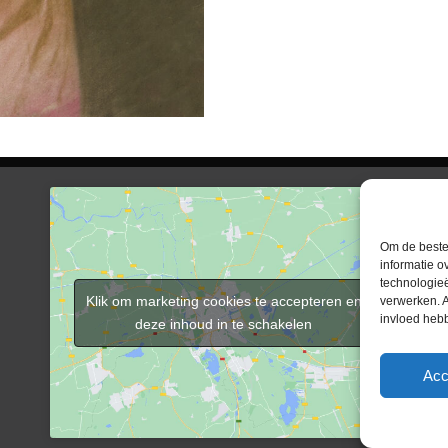
Inlog 
Aanme
Om de beste 
Inlog
informatie o
technologieë
Klik om marketing cookies te accepteren en
verwerken. A
invloed heb
deze inhoud in te schakelen
Copyr
Acc
Gebo