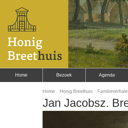
Home
Bezoek
Agenda
Home
»
Honig Breethuis
»
Familieverhal
Jan Jacobsz. Br