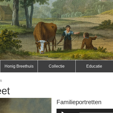
Honig Breethuis
Collectie
Educatie
en
eet
Familieportretten
Audiospeler