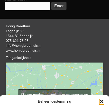
Honig Breethuis
Lagedijk 80
1544 BJ Zaandijk
075-621 76 26
info@honigbreethuis.nl
www.honigbreethuis.nl
Toegankelijkheid
Klik om marketing cookies te accepteren en
deze inhoud in te schakelen
Beheer toestemming