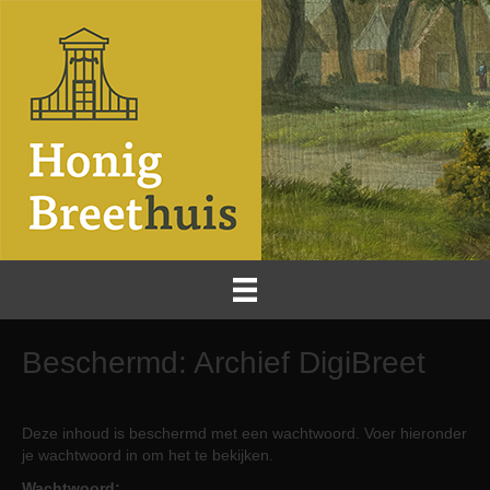
Beschermd: Archief DigiBreet
Deze inhoud is beschermd met een wachtwoord. Voer hieronder
je wachtwoord in om het te bekijken.
Wachtwoord: