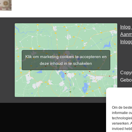
Inlog 
Aanme
Inlog
Klik om marketing cookies te accepteren en
deze inhoud in te schakelen
Copyr
Gebo
Om de beste 
informatie o
technologieë
verwerken. A
invloed heb