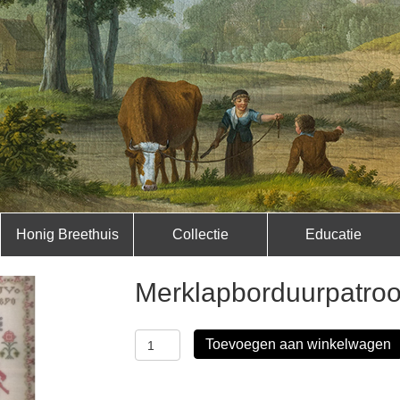
Honig Breethuis
Collectie
Educatie
Merklapborduurpatroo
Merklapborduurpatroon
Toevoegen aan winkelwagen
Zaandijk
aantal