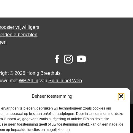
rooster vrijwilligers
lden e-berichten
gen
ight © 2026 Honig Breethuis
uwd met
WP All-In
van
Spin in het Web
Beheer toestemming
ervaringen te bieden, gebruiken wij technologieën zoals cookies om
ver je apparaat op te slaan en/of te raadplegen. Door in te stemmen met deze
n kunnen wij gegevens zoals surfgedrag of unieke ID's op deze site
ls je geen toestemming geeft of uw toestemming intrekt, kan dit een nadelige
ben op bepaalde functies en mogelijkheden.