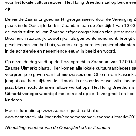
voor het lokale cultuurseizoen. Het Honig Breethuis zal op beide 
zijn.
De vierde Zaans Erfgoedmarkt, georganiseerd door de Vereniging Z
plaats in de Oostzijderkerk in Zaandam aan de Zuiddijk 1 van 10.00 
de markt zullen tal van Zaanse erfgoedorganisaties zich presentere
Breethuis in Zaandijk, zowel rijks- als gemeentemonument, brengt d
geschiedenis van het huis, waarin drie generaties papierfabrikant
in de achttiende en negentiende eeuw, in beeld en woord.
Op dezelfde dag vindt op de Rozengracht in Zaandam van 12.00 tot
Zaanse Uitmarkt plaats. Hier komen alle lokale cultuuraanbieders
voorproefje te geven van het nieuwe seizoen. Of je nu van klassiek
jong of oud bent, tijdens de Uitmarkt is er voor ieder wat wils: theate
jazz, blues, rock, dans en talloze workshops.
Het Honig Breethuis i
Uitmarkt vertegenwoordigd met een stal op de Rozengracht en heeft 
kinderen.
Meer informatie op www.zaanserfgoedmarkt.nl en
www.zaanstreek.nl/uitagenda/evenementen/de-zaanse-uitmarkt-20
Afbeelding: interieur van de Oostzijderkerk te Zaandam.