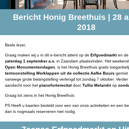
Bericht Honig Breethuis | 28 
2018
Beste lezer,
Graag maken wij u in dit e-bericht attent op de
Erfgoedmarkt
en d
zaterdag 1 september a.s.
in Zaandam plaatsvinden. Het weekend e
Open Monumentendagen
, is het Honig Breethuis gratis toegankel
tentoonstelling Merklappen uit de collectie Aafke Buurs
gemist 
vanwege grote belangstelling verlengd tot zondag 7 oktober. Verder 
aandacht voor het
pianoforterecital
door
Tullia Melandri
op
zonda
Graag tot ziens in het Honig Breethuis
PS Heeft u kaarten besteld voor een van onze activiteiten en een b
dan is nogmaals reserveren niet nodig.