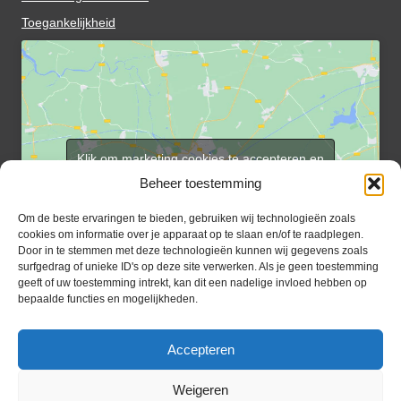
Toegankelijkheid
Klik om marketing cookies te accepteren en
deze inhoud in te schakelen
Beheer toestemming
Om de beste ervaringen te bieden, gebruiken wij technologieën zoals
cookies om informatie over je apparaat op te slaan en/of te raadplegen.
Door in te stemmen met deze technologieën kunnen wij gegevens zoals
surfgedrag of unieke ID's op deze site verwerken. Als je geen toestemming
geeft of uw toestemming intrekt, kan dit een nadelige invloed hebben op
bepaalde functies en mogelijkheden.
Inlog rooster vrijwilligers
Aanmelden e-berichten
Inloggen
Accepteren
Weigeren