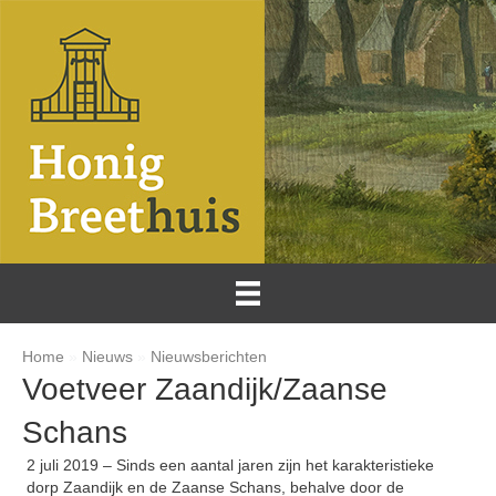
Home
»
Nieuws
»
Nieuwsberichten
Voetveer Zaandijk/Zaanse
Schans
2 juli 2019 – Sinds een aantal jaren zijn het karakteristieke
dorp Zaandijk en de Zaanse Schans, behalve door de