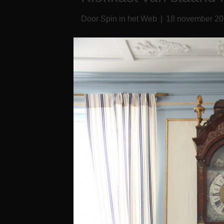
Door
Spin in het Web
|
18 november 2