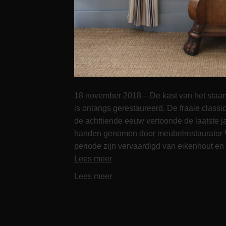
18 november 2018 – De kast van het staan
is onlangs gerestaureerd. De fraaie classic
de achttiende eeuw vertoonde de laatste 
handen genomen door meubelrestaurator 
periode zijn vervaardigd van eikenhout en 
Lees meer
Lees meer