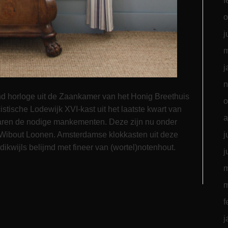
f
o
j
m
j
n
d horloge uit de Zaankamer van het Honig Breethuis
o
istische Lodewijk XVI-kast uit het laatste kwart van
a
jaren de nodige mankementen. Deze zijn nu onder
j
Wibout Loonen. Amsterdamse klokkasten uit deze
dikwijls belijmd met fineer van (wortel)notenhout.
j
m
m
f
j