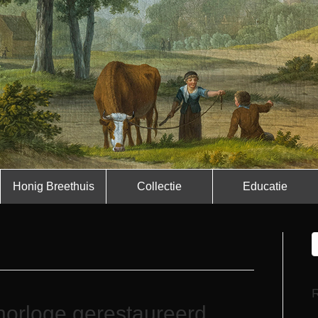
Honig Breethuis
Collectie
Educatie
R
horloge gerestaureerd