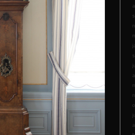
a
s
n
m
j
s
j
a
m
n
o
j
a