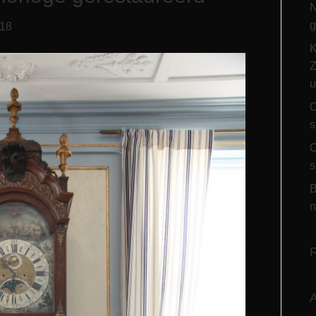
N
g
018
K
Z
u
O
s
O
s
B
n
R
A