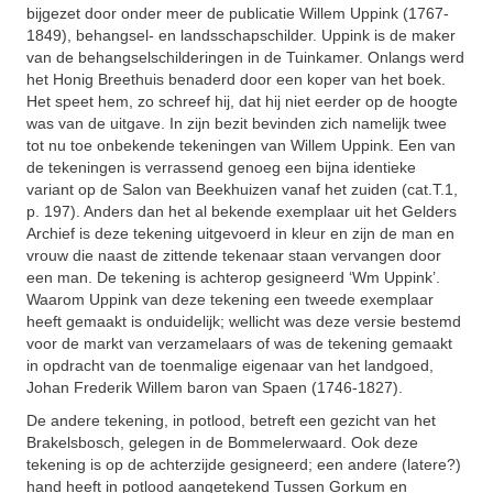
bijgezet door onder meer de publicatie Willem Uppink (1767-
1849), behangsel- en landsschapschilder. Uppink is de maker
van de behangselschilderingen in de Tuinkamer.
Onlangs werd
het Honig Breethuis benaderd door een koper van het boek.
Het speet hem, zo schreef hij, dat hij niet eerder op de hoogte
was van de uitgave. In zijn bezit bevinden zich namelijk twee
tot nu toe onbekende tekeningen van Willem Uppink. Een van
de tekeningen is verrassend genoeg een bijna identieke
variant op de Salon van Beekhuizen vanaf het zuiden (cat.T.1,
p. 197). Anders dan het al bekende exemplaar uit het Gelders
Archief is deze tekening uitgevoerd in kleur en zijn de man en
vrouw die naast de zittende tekenaar staan vervangen door
een man. De tekening is achterop gesigneerd ‘Wm Uppink’.
Waarom Uppink van deze tekening een tweede exemplaar
heeft gemaakt is onduidelijk; wellicht was deze versie bestemd
voor de markt van verzamelaars of was de tekening gemaakt
in opdracht van de toenmalige eigenaar van het landgoed,
Johan Frederik Willem baron van Spaen (1746-1827).
De andere tekening, in potlood, betreft een gezicht van het
Brakelsbosch, gelegen in de Bommelerwaard. Ook deze
tekening is op de achterzijde gesigneerd; een andere (latere?)
hand heeft in potlood aangetekend Tussen Gorkum en