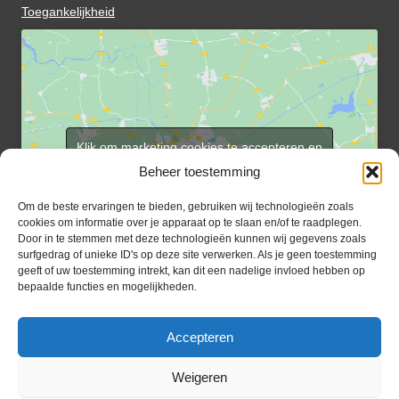
Toegankelijkheid
Klik om marketing cookies te accepteren en
deze inhoud in te schakelen
Beheer toestemming
Om de beste ervaringen te bieden, gebruiken wij technologieën zoals
cookies om informatie over je apparaat op te slaan en/of te raadplegen.
Door in te stemmen met deze technologieën kunnen wij gegevens zoals
surfgedrag of unieke ID's op deze site verwerken. Als je geen toestemming
geeft of uw toestemming intrekt, kan dit een nadelige invloed hebben op
bepaalde functies en mogelijkheden.
Inlog rooster vrijwilligers
Aanmelden e-berichten
Inloggen
Accepteren
Weigeren