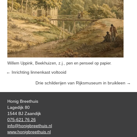
Willem Uppink, Beekhuizen, z.j., pen en penseel op papier.
← Inrichting linnenkast voltooid
Posts
Drie schilderijen van Rijksmuseum in bruikleen →
navigation
Honig Breethuis
Lagedijk 80
1544 BJ Zaandijk
075-621 76 26
info@honigbreethuis.nl
www.honigbreethuis.nl