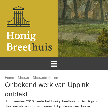
Home
»
Nieuws
»
Nieuwsberichten
Onbekend werk van Uppink
ontdekt
In november 2019 vierde het Honig Breethuis zijn twintigjarig
bestaan als woonhuismuseum. Dit jubileum werd luister